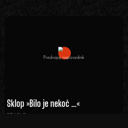
Predvajaj napovednik
Sklop »Bilo je nekoč …«
RTV SLO
Pomembno: Zberemo se pred vhodom v rov, 30 minut