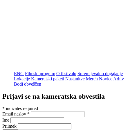
ENG
Filmski program
O festivalu
Spremljevalno dogajanje
Lokacije
Kameratski paketi
Nastanitve
Merch
Novice
Arhiv
Bodi obveščen
Prijavi se na kameratska obvestila
*
indicates required
Email naslov
*
Ime
Priimek