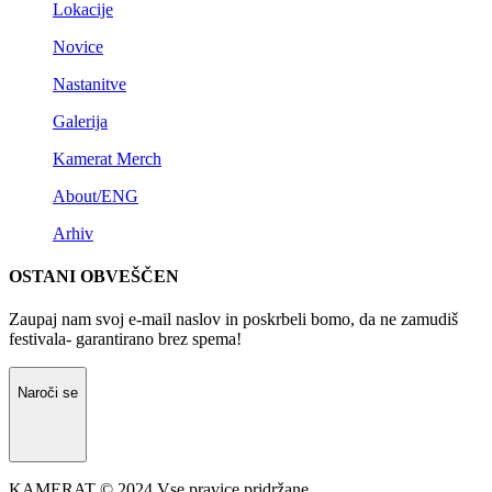
Lokacije
Novice
Nastanitve
Galerija
Kamerat Merch
About/ENG
Arhiv
OSTANI OBVEŠČEN
Zaupaj nam svoj e-mail naslov in poskrbeli bomo, da ne zamudiš
festivala- garantirano brez spema!
Naroči se
KAMERAT © 2024 Vse pravice pridržane