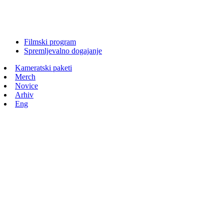
Filmski program
Spremljevalno dogajanje
Kameratski paketi
Merch
Novice
Arhiv
Eng