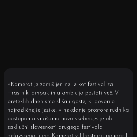
»Kamerat je zamišljen ne le kot festival za
Hrastnik, ampak ima ambicijo postati več. V
preteklih dneh smo slišali goste, ki govorijo
najrazličnejše jezike, v nekdanje prostore rudnika
postopoma vnašamo novo vsebino,« je ob
zaključni slovesnosti drugega festivala
delavskega filma Kamerat v Hrastniku poudaril