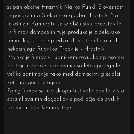
župan občine Hrastnik Marko Funkl. Slovesnost
je pospremila Steklarska godba Hrastnik. Na
letošnjem Kameratu se je občinstvu predstavilo
17 filmov domače in tuje produkcije z delavsko
tematiko, ki so se predvajali na treh lokacijah
nekdanjega Rudnika Trbovlje - Hrastnik.
Projekcije filmov v rudniškem rovu, kompresorski
postaji in rudarski delavnici so letos pritegnile
veliko zanimanja tako med domačimi gledalci
kot tudi gosti iz tujine.
Poleg filmov se je v sklopu festivala odvila vrsta
spremljevalnih dogodkov s področja delavskih
pravic in filmske industrije.