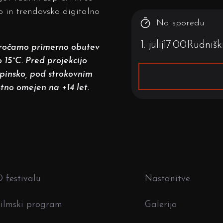
o in trendovsko digitalno
Na sporedu
1. julij
17.00
Rudnišk
poročamo primerno obutev
 15˚C. Pred projekcijo
kupinsko, pod strokovnim
tno omejen na +14 let.
 festivalu
Nastanitve
ilmski program
Galerija