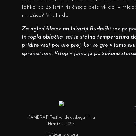
lahko po 25 letih fizičnega dela vklopi v mlad
množico? Vir: Imdb
Za ogled filmov na lokaciji Rudniški rov pri
in topla oblačila, saj je stalna temperatura do
pridite vsaj pol ure prej, ker se gre v jamo s
spremstvom. Vstop v jamo je po zakonu staros
O
KAMERAT, Festival delavskega filma
Hrastnik, 2024
F
info@kamerat.org