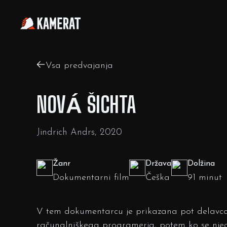
Vsa predvajanja
NOVÁ ŠICHTA
Jindrich Andrs, 2020
Žanr
Država
Dolžina
Dokumentarni film
Češka
91 minut
V tem dokumentarcu je prikazana pot delavca,
računalniškega programerja, potem ko se njeg