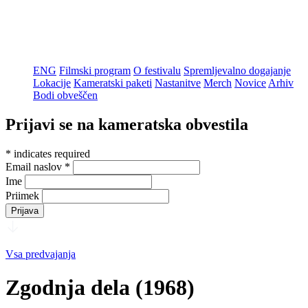
ENG
Filmski program
O festivalu
Spremljevalno dogajanje
Lokacije
Kameratski paketi
Nastanitve
Merch
Novice
Arhiv
Bodi obveščen
Prijavi se na kameratska obvestila
*
indicates required
Email naslov
*
Ime
Priimek
Vsa predvajanja
Zgodnja dela (1968)