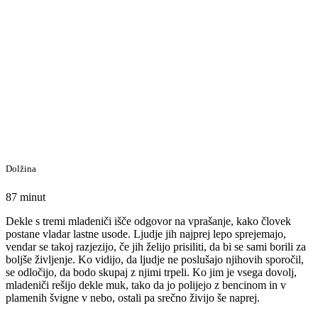
Dolžina
87 minut
Dekle s tremi mladeniči išče odgovor na vprašanje, kako človek
postane vladar lastne usode. Ljudje jih najprej lepo sprejemajo,
vendar se takoj razjezijo, če jih želijo prisiliti, da bi se sami borili za
boljše življenje. Ko vidijo, da ljudje ne poslušajo njihovih sporočil,
se odločijo, da bodo skupaj z njimi trpeli. Ko jim je vsega dovolj,
mladeniči rešijo dekle muk, tako da jo polijejo z bencinom in v
plamenih švigne v nebo, ostali pa srečno živijo še naprej.