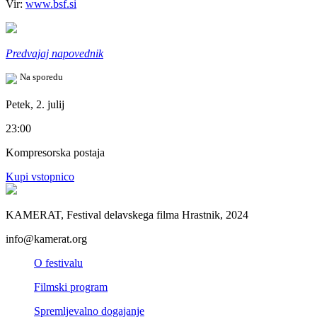
Vir:
www.bsf.si
Predvajaj napovednik
Na sporedu
Petek, 2. julij
23:00
Kompresorska postaja
Kupi vstopnico
KAMERAT, Festival delavskega filma Hrastnik, 2024
info@kamerat.org
O festivalu
Filmski program
Spremljevalno dogajanje