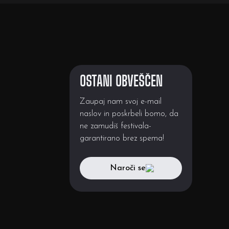
OSTANI OBVEŠČEN
Zaupaj nam svoj e-mail
naslov in poskrbeli bomo, da
ne zamudiš festivala-
garantirano brez spema!
Naroči se