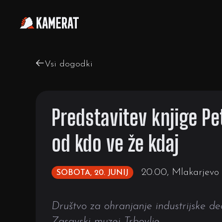
Vsi dogodki
Predstavitev knjige Pe
od kdo ve že kdaj
20.00, Mlakarjevo
SOBOTA, 20. JUNIJ
Društvo za ohranjanje industrijske de
Zasavski muzej Trbovlje