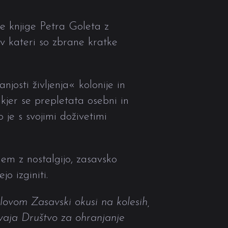
e knjige Petra Goleta z
 v kateri so zbrane kratke
njosti življenja« kolonije in
 kjer se prepletata osebni in
 je s svojimi doživetimi
em z nostalgijo, zasavsko
o izginiti.
slovom Zasavski okusi na kolesih,
zvaja Društvo za ohranjanje