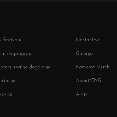
 festivalu
Nastanitve
ilmski program
Galerija
premljevalno dogajanje
Kamerat Merch
okacije
About/ENG
Novice
Arhiv