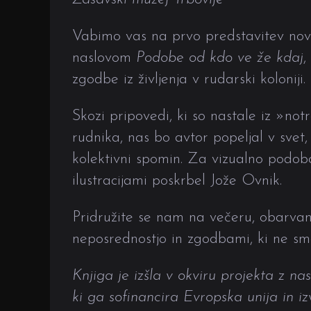
Vabimo vas na prvo predstavitev nov
naslovom
Podobe od kdo ve že kdaj
,
zgodbe iz življenja v rudarski koloniji.
Skozi pripovedi, ki so nastale iz »notra
rudnika, nas bo avtor popeljal v svet,
kolektivni spomin. Za vizualno podobo
ilustracijami poskrbel Jože Ovnik.
Pridružite se nam na večeru, obarvan
neposrednostjo in zgodbami, ki ne smej
Knjiga je izšla v okviru projekta z na
ki ga sofinancira Evropska unija in i