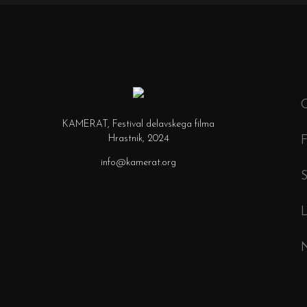
O
KAMERAT, Festival delavskega filma
Hrastnik, 2024
F
info@kamerat.org
S
L