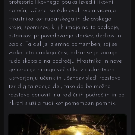
profesoric likovnega pouka izvedli likovni
natečaj. Učenci so izdelovali svoja videnja
Hrastnika kot rudarskega in delavskega
kraja, spominov, ki jih imajo na to obdobje,
ostankov, pripovedovanja staršev, dedkov in
babic. Ta del je izjemno pomemben, saj se
vsako leto umikajo časi, odkar se je zadnja
ruda skopala na področju Hrastnika in nove
generacije nimajo več stika z rudarstvom.
Ustvarjanju učenk in učencev sledi razstava
ter digitalizacija del, tako da bo možno
razstavo ponoviti na različnih področjih in bo
hkrati služila tudi kot pomemben pomnik.